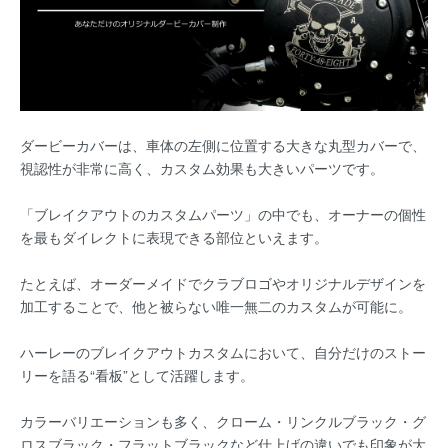
ダービーカバーは、車体の左側に位置する大きな丸型カバーで、
視認性が非常に高く、カスタム効果も大きいパーツです。
「ブレイクアウトのカスタムパーツ」の中でも、オーナーの個性
を最もダイレクトに表現できる部位といえます。
たとえば、オーダーメイドでクラブロゴやオリジナルデザインを
加工することで、他と被らない唯一無二のカスタムが可能に。
ハーレーのブレイクアウトカスタムにおいて、自分だけのストー
リーを語る“看板”として活躍します。
カラーバリエーションも多く、クローム・リンクルブラック・グ
ロスブラック・フラットブラックなど仕上げの違いでも印象が大