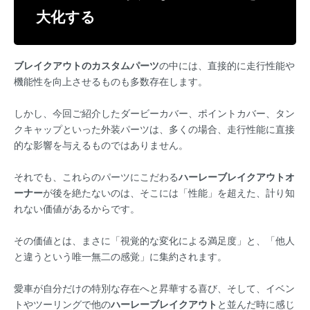
大化する
ブレイクアウトのカスタムパーツ
の中には、直接的に走行性能や
機能性を向上させるものも多数存在します。
しかし、今回ご紹介したダービーカバー、ポイントカバー、タン
クキャップといった外装パーツは、多くの場合、走行性能に直接
的な影響を与えるものではありません。
それでも、これらのパーツにこだわる
ハーレーブレイクアウトオ
ーナー
が後を絶たないのは、そこには「性能」を超えた、計り知
れない価値があるからです。
その価値とは、まさに「視覚的な変化による満足度」と、「他人
と違うという唯一無二の感覚」に集約されます。
愛車が自分だけの特別な存在へと昇華する喜び、そして、イベン
トやツーリングで他の
ハーレーブレイクアウト
と並んだ時に感じ