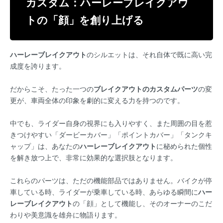
カスタム：ハーレーブレイクアウ
トの「顔」を創り上げる
ハーレーブレイクアウト
のシルエットは、それ自体で既に高い完
成度を誇ります。
だからこそ、たった一つの
ブレイクアウトのカスタムパーツ
の変
更が、車両全体の印象を劇的に変える力を持つのです。
中でも、ライダー自身の視界にも入りやすく、また周囲の目を惹
きつけやすい「ダービーカバー」「ポイントカバー」「タンクキ
ャップ」は、あなたの
ハーレーブレイクアウト
に秘められた個性
を解き放つ上で、非常に効果的な選択肢となります。
これらのパーツは、ただの機能部品ではありません。バイクが停
車している時、ライダーが乗車している時、あらゆる瞬間に
ハー
レーブレイクアウト
の「顔」として機能し、そのオーナーのこだ
わりや美意識を雄弁に物語ります。