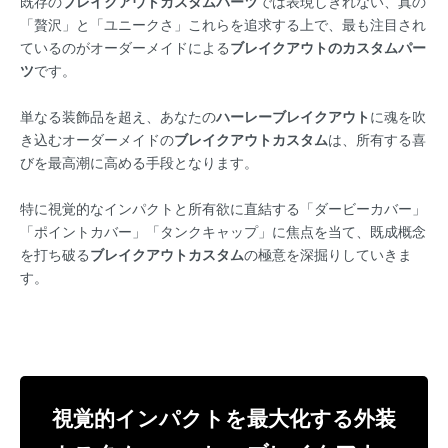
既存の
ブレイクアウトカスタムパーツ
では表現しきれない、真の
「贅沢」と「ユニークさ」これらを追求する上で、最も注目され
ているのがオーダーメイドによる
ブレイクアウトのカスタムパー
ツ
です。
単なる装飾品を超え、あなたの
ハーレーブレイクアウト
に魂を吹
き込むオーダーメイドの
ブレイクアウトカスタム
は、所有する喜
びを最高潮に高める手段となります。
特に視覚的なインパクトと所有欲に直結する「ダービーカバー」
「ポイントカバー」「タンクキャップ」に焦点を当て、既成概念
を打ち破る
ブレイクアウトカスタム
の極意を深掘りしていきま
す。
視覚的インパクトを最大化する外装