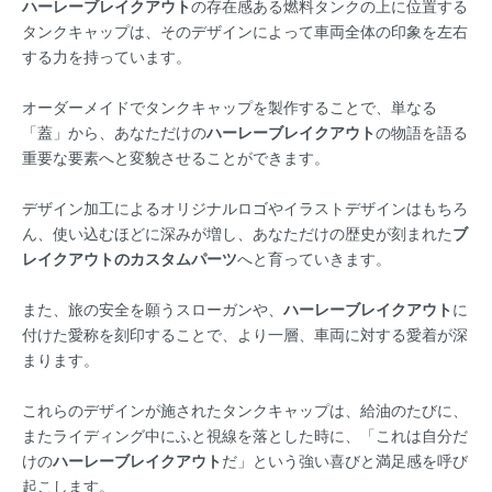
ハーレーブレイクアウト
の存在感ある燃料タンクの上に位置する
タンクキャップは、そのデザインによって車両全体の印象を左右
する力を持っています。
オーダーメイドでタンクキャップを製作することで、単なる
「蓋」から、あなただけの
ハーレーブレイクアウト
の物語を語る
重要な要素へと変貌させることができます。
デザイン加工によるオリジナルロゴやイラストデザインはもちろ
ん、使い込むほどに深みが増し、あなただけの歴史が刻まれた
ブ
レイクアウトのカスタムパーツ
へと育っていきます。
また、旅の安全を願うスローガンや、
ハーレーブレイクアウト
に
付けた愛称を刻印することで、より一層、車両に対する愛着が深
まります。
これらのデザインが施されたタンクキャップは、給油のたびに、
またライディング中にふと視線を落とした時に、「これは自分だ
けの
ハーレーブレイクアウト
だ」という強い喜びと満足感を呼び
起こします。