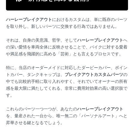
ハーレーブレイクアウト
におけるカスタムは、単に既存のパーツ
を取り外し、新しいパーツに交換する行為ではありません。
それは、自身の美意識、哲学、そして
ハーレーブレイクアウト
へ
の深い愛情を車両全体に反映させることで、バイクに対する愛着
や満足感を飛躍的に高める「芸術」とも言えるプロセスです。
特に、当店のオーダーメイドに対応したダービーカバー、ポイン
トカバー、タンクキャップは、
ブレイクアウトカスタムパーツ
の
中でも比較的手軽に取り入れやすく、それでいてオーナーの所有
感を最大限に満たしてくれる、非常に費用対効果の高い選択肢で
す。
これらのパーツ一つ一つが、あなたの
ハーレーブレイクアウト
を、量産された一台から、唯一無二の「パーソナルアート」へと
昇華させる鍵となるでしょう。