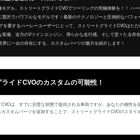
モデル、ストリートグライドCVOでツーリングの究極体験を！！ ハ
高に贅沢でパワフルなモデルです！最新のテクノロジーと圧倒的なパフォ
グを愛するハーレーユーザーにとって、ストリートグライドCVOはた
沢な装備、迫力のVツインエンジン、滑らかな走行感、そして堂々たる存
世界に一台の存在にする、カスタムパーツの魅力を紹介します！
グライドCVOのカスタムの可能性！
ドCVOは、すでに完璧な状態で提供される車両ですが、あなたの個性を
ルカスタムパーツを追加することで、ストリートグライドCVOのスタイ