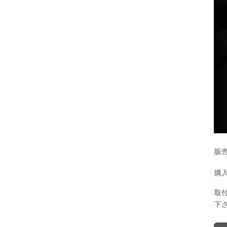
販
購
取
下