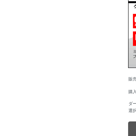
販
購
ダ
選