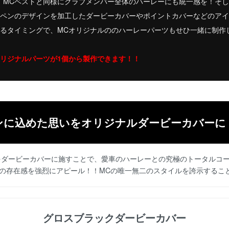
、MCベストと同様にクラブメンバー全体のハーレーにも統一感を！そし
ッペンのデザインを加工したダービーカバーやポイントカバーなどのア
するタイミングで、MCオリジナルののハーレーパーツもせひ一緒に制作
オリジナルパーツが1個から製作できます！！
ンに込めた思いをオリジナルダービーカバーに
をダービーカバーに施すことで、愛車のハーレーとの究極のトータルコ
の存在感を強烈にアピール！！MCの唯一無二のスタイルを誇示するこ
グロスブラックダービーカバー