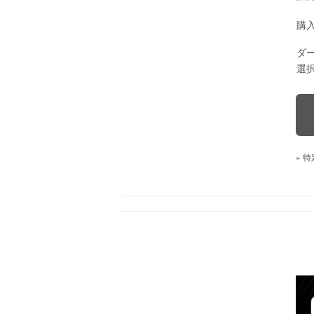
購
ダ
選
» 