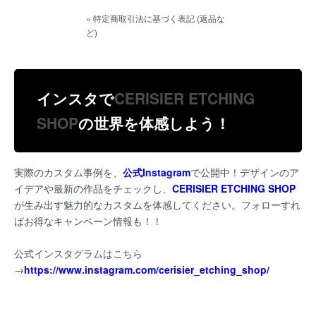
» 特定商取引法に基づく表記 (返品な
ど)
インスタで
C
ERISIER ETCHING
SHOP
の世界を体感しよう！
実際のカスタム事例を、
公式Instagram
で公開中！デザインのア
イデアや最新の作品をチェックし、
C
ERISIER ETCHING SHOP
が生み出す魅力的なカスタムを体感してください。フォローすれ
ばお得なキャンペーン情報も！！
公式インスタグラムはこちら
→
https://www.instagram.com/cerisier_etching_shop/