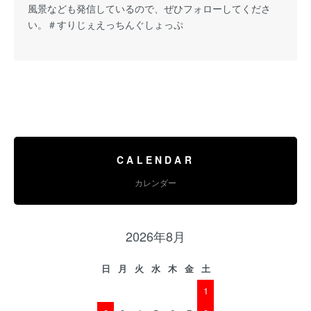
風景なども発信しているので、ぜひフォローしてくださ
い。
＃すりじぇえっちんぐしょっぷ
CALENDAR
カレンダー
2026年8月
日
月
火
水
木
金
土
1