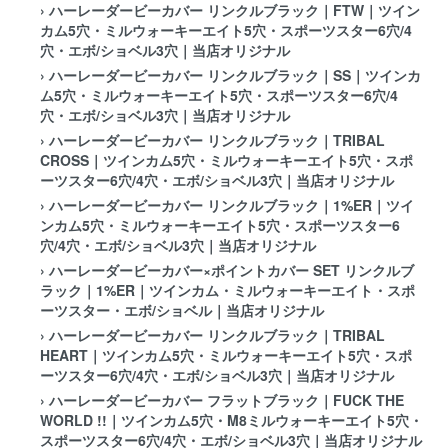
›
ハーレーダービーカバー リンクルブラック｜FTW｜ツイン
カム5穴・ミルウォーキーエイト5穴・スポーツスター6穴/4
穴・エボ/ショベル3穴｜当店オリジナル
›
ハーレーダービーカバー リンクルブラック｜SS｜ツインカ
ム5穴・ミルウォーキーエイト5穴・スポーツスター6穴/4
穴・エボ/ショベル3穴｜当店オリジナル
›
ハーレーダービーカバー リンクルブラック｜TRIBAL
CROSS｜ツインカム5穴・ミルウォーキーエイト5穴・スポ
ーツスター6穴/4穴・エボ/ショベル3穴｜当店オリジナル
›
ハーレーダービーカバー リンクルブラック｜1%ER｜ツイ
ンカム5穴・ミルウォーキーエイト5穴・スポーツスター6
穴/4穴・エボ/ショベル3穴｜当店オリジナル
›
ハーレーダービーカバー×ポイントカバー SET リンクルブ
ラック｜1%ER｜ツインカム・ミルウォーキーエイト・スポ
ーツスター・エボ/ショベル｜当店オリジナル
›
ハーレーダービーカバー リンクルブラック｜TRIBAL
HEART｜ツインカム5穴・ミルウォーキーエイト5穴・スポ
ーツスター6穴/4穴・エボ/ショベル3穴｜当店オリジナル
›
ハーレーダービーカバー フラットブラック｜FUCK THE
WORLD !!｜ツインカム5穴・M8ミルウォーキーエイト5穴・
スポーツスター6穴/4穴・エボ/ショベル3穴｜当店オリジナル