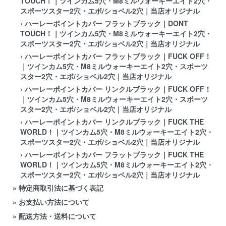
TOUCH！｜ツインカム5穴・M8ミルウォーキーエイト2穴・
スポーツスター2穴・エボ/ショベル2穴｜当店オリジナル
›
ハーレーポイントカバー フラットブラック｜DONT
TOUCH！｜ツインカム5穴・M8ミルウォーキーエイト2穴・
スポーツスター2穴・エボ/ショベル2穴｜当店オリジナル
›
ハーレーポイントカバー フラットブラック｜FUCK OFF！
｜ツインカム5穴・M8ミルウォーキーエイト2穴・スポーツ
スター2穴・エボ/ショベル2穴｜当店オリジナル
›
ハーレーポイントカバー リンクルブラック｜FUCK OFF！
｜ツインカム5穴・M8ミルウォーキーエイト2穴・スポーツ
スター2穴・エボ/ショベル2穴｜当店オリジナル
›
ハーレーポイントカバー リンクルブラック｜FUCK THE
WORLD！｜ツインカム5穴・M8ミルウォーキーエイト2穴・
スポーツスター2穴・エボ/ショベル2穴｜当店オリジナル
›
ハーレーポイントカバー フラットブラック｜FUCK THE
WORLD！｜ツインカム5穴・M8ミルウォーキーエイト2穴・
スポーツスター2穴・エボ/ショベル2穴｜当店オリジナル
»
特定商取引法に基づく表記
»
お支払い方法について
»
配送方法・送料について