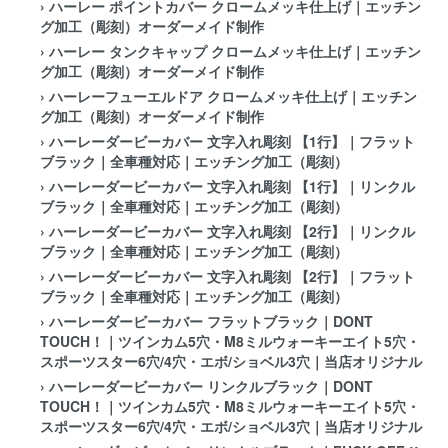
›
ハーレー ポイントカバー クロームメッキ仕上げ｜エッチン
グ加工（彫刻）オーダーメイド制作
›
ハーレー タンクキャップ クロームメッキ仕上げ｜エッチン
グ加工（彫刻）オーダーメイド制作
›
ハーレーフューエルドア クロームメッキ仕上げ｜エッチン
グ加工（彫刻）オーダーメイド制作
›
ハーレーダービーカバー 文字入れ彫刻 【1行】｜フラット
ブラック｜全車種対応｜エッチング加工（彫刻）
›
ハーレーダービーカバー 文字入れ彫刻 【1行】｜リンクル
ブラック｜全車種対応｜エッチング加工（彫刻）
›
ハーレーダービーカバー 文字入れ彫刻 【2行】｜リンクル
ブラック｜全車種対応｜エッチング加工（彫刻）
›
ハーレーダービーカバー 文字入れ彫刻 【2行】｜フラット
ブラック｜全車種対応｜エッチング加工（彫刻）
›
ハーレーダービーカバー フラットブラック｜DONT
TOUCH！｜ツインカム5穴・M8ミルウォーキーエイト5穴・
スポーツスター6穴/4穴・エボ/ショベル3穴｜当店オリジナル
›
ハーレーダービーカバー リンクルブラック｜DONT
TOUCH！｜ツインカム5穴・M8ミルウォーキーエイト5穴・
スポーツスター6穴/4穴・エボ/ショベル3穴｜当店オリジナル