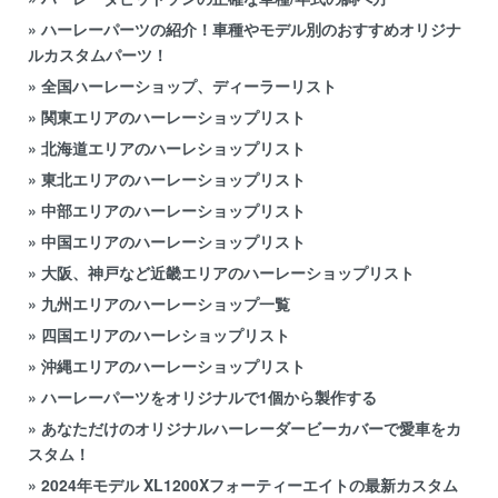
»
ハーレーパーツの紹介！車種やモデル別のおすすめオリジナ
ルカスタムパーツ！
»
全国ハーレーショップ、ディーラーリスト
»
関東エリアのハーレーショップリスト
»
北海道エリアのハーレショップリスト
»
東北エリアのハーレーショップリスト
»
中部エリアのハーレーショップリスト
»
中国エリアのハーレーショップリスト
»
大阪、神戸など近畿エリアのハーレーショップリスト
»
九州エリアのハーレーショップ一覧
»
四国エリアのハーレショップリスト
»
沖縄エリアのハーレーショップリスト
»
ハーレーパーツをオリジナルで1個から製作する
»
あなただけのオリジナルハーレーダービーカバーで愛車をカ
スタム！
»
2024年モデル XL1200Xフォーティーエイトの最新カスタム