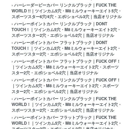
›
ハーレーダービーカバー リンクルブラック｜FUCK THE
WORLD !!｜ツインカム5穴・M8ミルウォーキーエイト5穴・
スポーツスター6穴/4穴・エボ/ショベル3穴｜当店オリジナル
›
ハーレーポイントカバー リンクルブラック｜DONT
TOUCH！｜ツインカム5穴・M8ミルウォーキーエイト2穴・
スポーツスター2穴・エボ/ショベル2穴｜当店オリジナル
›
ハーレーポイントカバー フラットブラック｜DONT
TOUCH！｜ツインカム5穴・M8ミルウォーキーエイト2穴・
スポーツスター2穴・エボ/ショベル2穴｜当店オリジナル
›
ハーレーポイントカバー フラットブラック｜FUCK OFF！
｜ツインカム5穴・M8ミルウォーキーエイト2穴・スポーツ
スター2穴・エボ/ショベル2穴｜当店オリジナル
›
ハーレーポイントカバー リンクルブラック｜FUCK OFF！
｜ツインカム5穴・M8ミルウォーキーエイト2穴・スポーツ
スター2穴・エボ/ショベル2穴｜当店オリジナル
›
ハーレーポイントカバー リンクルブラック｜FUCK THE
WORLD！｜ツインカム5穴・M8ミルウォーキーエイト2穴・
スポーツスター2穴・エボ/ショベル2穴｜当店オリジナル
›
ハーレーポイントカバー フラットブラック｜FUCK THE
WORLD！｜ツインカム5穴・M8ミルウォーキーエイト2穴・
スポーツスター2穴・エボ/ショベル2穴｜当店オリジナル