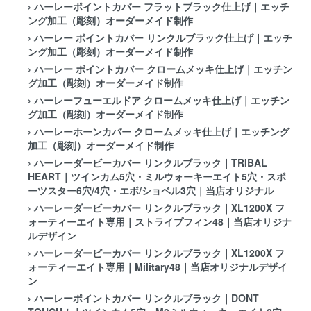
›
ハーレーポイントカバー フラットブラック仕上げ｜エッチ
ング加工（彫刻）オーダーメイド制作
›
ハーレー ポイントカバー リンクルブラック仕上げ｜エッチ
ング加工（彫刻）オーダーメイド制作
›
ハーレー ポイントカバー クロームメッキ仕上げ｜エッチン
グ加工（彫刻）オーダーメイド制作
›
ハーレーフューエルドア クロームメッキ仕上げ｜エッチン
グ加工（彫刻）オーダーメイド制作
›
ハーレーホーンカバー クロームメッキ仕上げ｜エッチング
加工（彫刻）オーダーメイド制作
›
ハーレーダービーカバー リンクルブラック｜TRIBAL
HEART｜ツインカム5穴・ミルウォーキーエイト5穴・スポ
ーツスター6穴/4穴・エボ/ショベル3穴｜当店オリジナル
›
ハーレーダービーカバー リンクルブラック｜XL1200X フ
ォーティーエイト専用｜ストライプフィン48｜当店オリジナ
ルデザイン
›
ハーレーダービーカバー リンクルブラック｜XL1200X フ
ォーティーエイト専用｜Military48｜当店オリジナルデザイ
ン
›
ハーレーポイントカバー リンクルブラック｜DONT