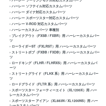
›
ハーレー ツーリングモデル対応カスタムパーツ
›
ハーレー ソフテイル対応カスタムパーツ
›
ハーレー ダイナ対応カスタムパーツ
›
ハーレー スポーツスター対応カスタムパーツ
›
ハーレー V-ROD 対応カスタムパーツ
›
ハーレーカスタムパーツ 車種別
›
ブレイクアウト（FXSB / FXBR）用 ハーレーカスタムパー
ツ
›
ローライダーST（FXLRST）用 ハーレーカスタムパーツ
›
ストリートボブ（FXBB / FXDB）用 ハーレーカスタムパー
ツ
›
ロードキング（FLHR / FLHRXS）用 ハーレーカスタムパ
ーツ
›
ストリートグライド（FLHX 系）用 ハーレーカスタムパー
ツ
›
ロードグライド（FLTR 系）用 ハーレーカスタムパーツ
›
スポーツスター フォーティーエイト（XL1200X）用 ハー
レーカスタムパーツ
›
スポーツスター アイアン（XL883N / XL1200NS）用 ハー
レーカスタムパーツ