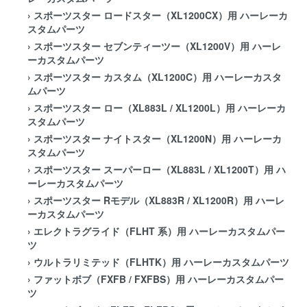
›
スポーツスター ロードスター（XL1200CX）用 ハーレーカ
スタムパーツ
›
スポーツスター セブンティーツー（XL1200V）用 ハーレ
ーカスタムパーツ
›
スポーツスター カスタム（XL1200C）用 ハーレーカスタ
ムパーツ
›
スポーツスター ロー（XL883L / XL1200L）用 ハーレーカ
スタムパーツ
›
スポーツスター ナイトスター（XL1200N）用 ハーレーカ
スタムパーツ
›
スポーツスター スーパーロー（XL883L / XL1200T）用 ハ
ーレーカスタムパーツ
›
スポーツスター Rモデル（XL883R / XL1200R）用 ハーレ
ーカスタムパーツ
›
エレクトラグライド（FLHT 系）用 ハーレーカスタムパー
ツ
›
ウルトラリミテッド（FLHTK）用 ハーレーカスタムパーツ
›
ファットボブ（FXFB / FXFBS）用 ハーレーカスタムパー
ツ