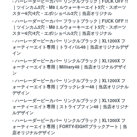
›
ハーレーダービーカバー リンクルブラック｜FUCK OFF !!
｜ツインカム5穴・M8ミルウォーキーエイト5穴・スポーツ
スター6穴/4穴・エボ/ショベル3穴｜当店オリジナル
›
ハーレーダービーカバー フラットブラック｜FUCK OFF !!
｜ツインカム5穴・M8ミルウォーキーエイト5穴・スポーツ
スター6穴/4穴・エボ/ショベル3穴｜当店オリジナル
›
ハーレーダービーカバー リンクルブラック｜XL1200X フ
ォーティーエイト専用｜トライバル48｜当店オリジナルデザ
イン
›
ハーレーダービーカバー リンクルブラック｜XL1200X フ
ォーティーエイト専用｜Military48｜当店オリジナルデザイ
ン
›
ハーレーダービーカバー リンクルブラック｜XL1200X フ
ォーティーエイト専用｜ブラックレター48｜当店オリジナル
デザイン
›
ハーレーダービーカバー リンクルブラック｜XL1200X フ
ォーティーエイト専用｜ストライプフィン48｜当店オリジナ
ルデザイン
›
ハーレーダービーカバー リンクルブラック｜XL1200X フ
ォーティーエイト専用｜FORTY-EIGHTブラックアート｜当
店オリジナルデザイン