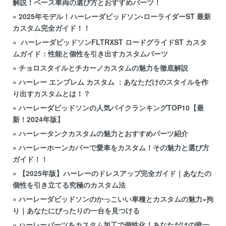
解説！ベース車両の選び方とおすすめパーツ！
»
2025年モデル！ハーレーダビッドソン-ローライダーST 最新
カスタム完全ガイド！！
»
ハーレーダビッドソンFLTRXST ロードグライドST カスタ
ムガイド：性能と個性を引き出すカスタムパーツ
»
チョロスタイルとチカーノカスタムの魅力を徹底解説
»
ハーレー エンブレム カスタム ：あなただけのスタイルを作
り出すカスタムとは！？
»
ハーレーダビッドソンの人気バイクランキングTOP10【最
新！2024年版】
»
ハーレータンクカスタムの魅力とおすすめパーツ紹介
»
ハーレーホーンカバーで愛車をカスタム！その魅力と選び方
ガイド！！
»
【2025年版】ハーレーのドレスアップ完全ガイド｜あなたの
個性を引き立てる究極のカスタム法
»
ハーレーダビッドソンのかっこいい車種とカスタムの魅力×拘
り｜あなたにぴったりの一台を見つける
»
ハーレーパーツをカスタム加工で個性化！あなただけの唯一