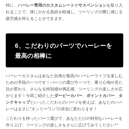
特に、
ハーレー専用のカスタムシート
や
サスペンション
を取り入
れることで、体にかかる負担を軽減し、ツーリングの際に感じる
疲労感を抑えることができます。
6、こだわりのパーツでハーレーを
最高の相棒に
ハーレーカスタムはあなた自身が最高のハーレーライフを楽しむ
ための手段の一つです！パーツの選び方一つで、乗り心地や見た
目が変わり、さらなる特別感や満足感、ツーリングの楽しさが広
がります！今回ご紹介した
ダービーカバー
、
ポイントカバー
、
タ
ンクキャップ
といったこだわりのパーツを使えば、あなたのハー
レーはまさに"オンリーワン"の存在に変わります！
こだわりを持ったパーツ選びで、あなただけの特別なハーレーを
作り上げ、ツーリングの楽しさをさらに広げてみてください^^