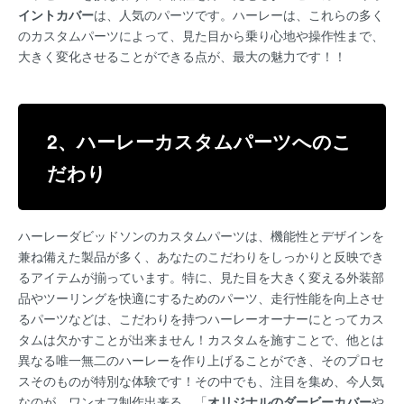
イントカバー
は、人気のパーツです。ハーレーは、これらの多く
のカスタムパーツによって、見た目から乗り心地や操作性まで、
大きく変化させることができる点が、最大の魅力です！！
2、ハーレーカスタムパーツへのこ
だわり
ハーレーダビッドソンのカスタムパーツは、機能性とデザインを
兼ね備えた製品が多く、あなたのこだわりをしっかりと反映でき
るアイテムが揃っています。特に、見た目を大きく変える外装部
品やツーリングを快適にするためのパーツ、走行性能を向上させ
るパーツなどは、こだわりを持つハーレーオーナーにとってカス
タムは欠かすことが出来ません！カスタムを施すことで、他とは
異なる唯一無二のハーレーを作り上げることができ、そのプロセ
スそのものが特別な体験です！その中でも、注目を集め、今人気
なのが、ワンオフ制作出来る、「
オリジナルのダービーカバー
や