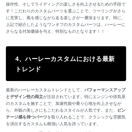
操作性、そしてライディングの楽しさを向上させるための手段で
す！こだわりのカスタムパーツを選ぶことで、ツーリングがさら
に充実し、風を感じながら走る楽しさが一層深まります。特に、
上記で紹介したようなワンオフのカスタムパーツは、ハーレーに
さらなる付加価値を与え、特別なものとなります！！
4、ハーレーカスタムにおける最新
トレンド
最新のハーレーカスタムトレンドとして、
パフォーマンスアップ
とデザイン性の両立
が注目されています。特にエンジンや排気系
のカスタムを施すことで、加速性能や乗り心地を向上させなが
ら、外観の美しさにもこだわるスタイルが人気です。また、
ビン
テージ感を持つパーツ
を取り入れることで、クラシックな雰囲気
を演出するカスタムも根強い人気を誇っています。