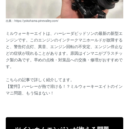
出典：
https://yokohama-pinevalley.com/
ミルウォーキーエイトは、ハーレーダビッドソンの最新の新型エ
ンジンです。このエンジンのインテークマニホールドが故障する
と、警告灯点灯、異音、エンジン回転の不安定、エンジン停止な
どの症状が現れることがあります。原因はインマニがプラスチッ
ク製の為です。早めの点検・対策品への交換・修理がおすすめで
す。
こちらの記事で詳しく紹介してます。
【驚愕】ハーレーが熱で溶ける！？ミルウォーキーエイトのイン
マニ問題、もう悩まない！