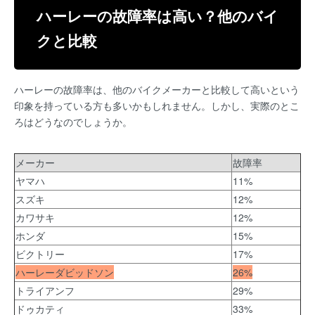
ハーレーの故障率は高い？他のバイ
クと比較
ハーレーの故障率は、他のバイクメーカーと比較して高いという
印象を持っている方も多いかもしれません。しかし、実際のとこ
ろはどうなのでしょうか。
メーカー
故障率
ヤマハ
11%
スズキ
12%
カワサキ
12%
ホンダ
15%
ビクトリー
17%
ハーレーダビッドソン
26%
トライアンフ
29%
ドゥカティ
33%