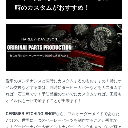
時のカスタムがおすすめ！
愛車のメンテナンスと同時にカスタムするのもおすすめ！特にオ
イル交換などする際は、同時にダービーカバーなどをカスタムす
れば一石二鳥です！予防整備のついでにカスタムすれば、工賃も
オイル代も一回で済ますことが出来ます！
C
ERISIER ETCHING SHOP
なら、フルオーダーメイドであなた
だけの、世界に一つのハーレーパーツを制作することが可能で
す！ダービーカバーやポイントカバー、タンクキャップなど様々