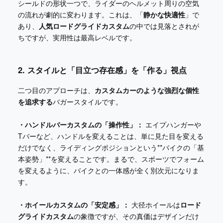
シールドの形状一つで、ライダーのヘルメット周りの空気
の流れが劇的に変わります。これは、「
静かな快適性
」で
あり、
人気ロードグライドカスタム
の中では見落とされが
ちですが、実用性は最高レベルです。
2. スタイルと「目立つ存在感」を「作る」視点
二つ目のアプローチは、
カスタムカーのような強烈な個性
を追求する
バガースタイルです。
・ハンドルバーカスタムの「操作性」：
エイプハンガーや
Tバーなど、ハンドルを変えることは、単に見た目を変える
だけでなく、ライディングポジションという**バイクの「基
本姿勢」**を変えることです。まるで、スポーツでフォーム
を変えるように、バイクとの一体感が全く別次元になりま
す。
・ホイールカスタムの「安定感」：
大径ホイールは
ロード
グライドカスタム
の象徴ですが、その真価はデザインだけ