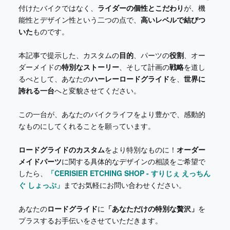
付けたバイクではなく、
ライダーの個性とこだわり
が、機
能性とデザイン性という二つの点で、
高いレベルで結びつ
いた
ものです。
本記事で提示した、カスタムの
目的
、パーツの
役割
、オー
ダーメイドの
特別なストーリー
、そして計画の
戦略
を道し
るべとして、あなたの
ハーレーロードグライド
を、
世界に
誇れる一台
へと変貌させてください。
この一台が、あなたのバイクライフをより豊かで、感動的
なものにしてくれることを願っています。
ロードグライドのカスタム
をより特別なものに！
オーダー
メイドパーツ
に関する具体的なデザインの相談をご希望で
したら、
「CERISIER ETCHING SHOP - すりじぇ えっちん
ぐ しょっぷ」
までお気軽にお問い合わせください。
あなたの
ロードグライド
に
「あなただけの特別な贅沢」
を
プラスするお手伝いをさせていただきます。