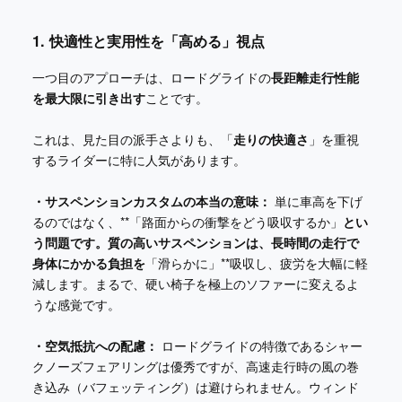
1. 快適性と実用性を「高める」視点
一つ目のアプローチは、ロードグライドの
長距離走行性能
を最大限に引き出す
ことです。
これは、見た目の派手さよりも、「
走りの快適さ
」を重視
するライダーに特に人気があります。
・サスペンションカスタムの本当の意味：
単に車高を下げ
るのではなく、**「路面からの衝撃をどう吸収するか」
とい
う問題です。質の高いサスペンションは、長時間の走行で
身体にかかる負担を
「滑らかに」**吸収し、疲労を大幅に軽
減します。まるで、硬い椅子を極上のソファーに変えるよ
うな感覚です。
・空気抵抗への配慮：
ロードグライドの特徴であるシャー
クノーズフェアリングは優秀ですが、高速走行時の風の巻
き込み（バフェッティング）は避けられません。ウィンド