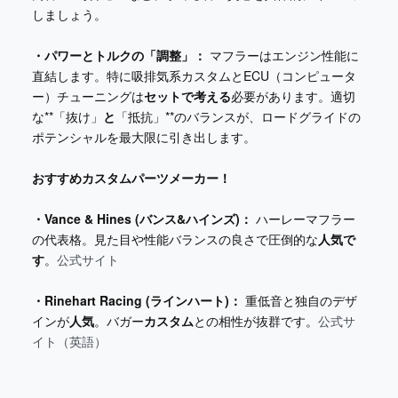
しましょう。
・パワーとトルクの「調整」：
マフラーはエンジン性能に
直結します。特に吸排気系カスタムとECU（コンピュータ
ー）チューニングは
セットで考える
必要があります。適切
な**「抜け」
と
「抵抗」**のバランスが、ロードグライドの
ポテンシャルを最大限に引き出します。
おすすめカスタムパーツメーカー！
・Vance & Hines (バンス&ハインズ)：
ハーレーマフラー
の代表格。見た目や性能バランスの良さで圧倒的な
人気で
す
。
公式サイト
・Rinehart Racing (ラインハート)：
重低音と独自のデザ
インが
人気
。バガー
カスタム
との相性が抜群です。
公式サ
イト（英語）