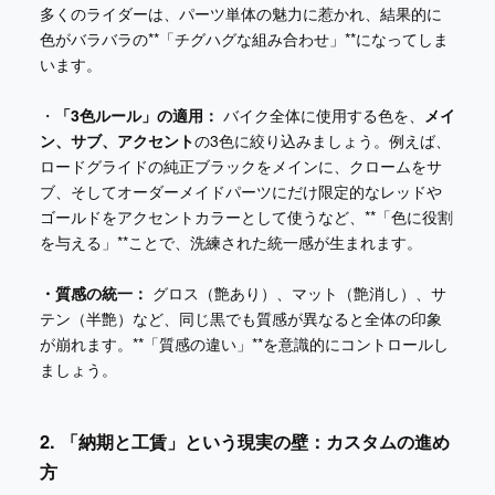
多くのライダーは、パーツ単体の魅力に惹かれ、結果的に
色がバラバラの**「チグハグな組み合わせ」**になってしま
います。
・
「3色ルール」の適用：
バイク全体に使用する色を、
メイ
ン、サブ、アクセント
の3色に絞り込みましょう。例えば、
ロードグライドの純正ブラックをメインに、クロームをサ
ブ、そしてオーダーメイドパーツにだけ限定的なレッドや
ゴールドをアクセントカラーとして使うなど、**「色に役割
を与える」**ことで、洗練された統一感が生まれます。
・質感の統一：
グロス（艶あり）、マット（艶消し）、サ
テン（半艶）など、同じ黒でも質感が異なると全体の印象
が崩れます。**「質感の違い」**を意識的にコントロールし
ましょう。
2. 「納期と工賃」という現実の壁：カスタムの進め
方