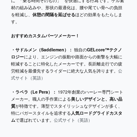
に**「乗る時間そのもの」**を快適にする行為です。ゲル素
材の組み込みや、形状の最適化は、腰や尾てい骨への負担
を軽減し、
休憩の間隔を延ばせる
ほどの効果をもたらしま
す。
おすすめカスタムパーツメーカー！
・サドルメン（Saddlemen）：
独自の
GELcore™テクノ
ロジー
により、エンジンの振動や路面からの衝撃を大幅に
軽減することに特化したメーカーです。長距離走行での疲
労軽減を最優先するライダーに絶大な人気を誇ります。
公
式サイト（英語）
・ラペラ（Le Pera）：
1972年創業のハーレー専門シート
メーカー。職人の手作業による
美しいデザインと、高い品
質
が特徴です。薄型でスタイリッシュなデザインが多く、
特にバガースタイルを追求する
人気ロードグライドカスタ
ム
で選ばれています。
公式サイト（英語）