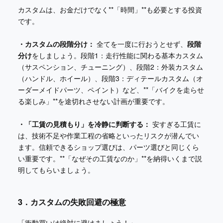
カスタムは、お金だけでなく**「時間」**も必要とする投資
です。
・カスタムの段階分け：
全てを一度に行おうとせず、
段階
分け
をしましょう。段階1：走行性能に関わる基本カスタム
（サスペンション、チューニング）、段階2：外装カスタム
（ハンドル、ホイール）、段階3：ディテールカスタム（オ
ーダーメイドパーツ、ペイント）など、**「バイクを走らせ
る楽しみ」**を途切れさせない計画が重要です。
・「工賃の見積もり」を冷静に判断する：
安すぎる工賃に
は、技術不足や作業工程の省略といったリスクが潜んでい
ます。信頼できるショップ選びは、パーツ選びと同じくら
い重要です。**「なぜその工賃なのか」**を納得いくまで説
明してもらいましょう。
3．カスタムの失敗回避の極意
「衝動買いは絶対に避けましょう！」