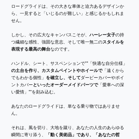
ロードグライドは、その大きな車体と迫力あるデザインか
ら、一見すると「いじるのが難しい」と感じるかもしれま
せん。
しかし、その広大なキャンバスこそが、
ハーレー女子
の持
つ繊細な感性、強固な意志、そして唯一無二の
スタイルを
表現する最高の舞台
なのです。
ハンドル、シート、サスペンションで**「快適な自分仕様」
の土台を作り、カスタムペイントやホイールで
「遠くから
でもわかる個性」
を確立し、そして
ダービーカバーやポイ
ントカバー
といったオーダーメイドパーツで
「愛車への深
い愛情」**を刻み込む。
あなたのロードグライドは、単なる乗り物ではありませ
ん。
それは、風を切り、大地を蹴り、あなたの人生のあらゆる
瞬間に寄り添う、
「動く美術品」であり、「あなたの哲