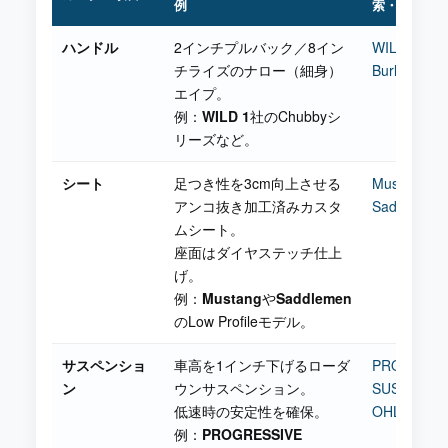
例
索・リンク
ハンドル
2インチプルバック／8イン
WILD 1
チライズのナロー（細身）
Burly Brand
エイプ。
例：
WILD 1
社のChubbyシ
リーズなど。
シート
足つき性を3cm向上させる
Mustang
アンコ抜き加工済みカスタ
Saddlemen
ムシート。
座面はダイヤステッチ仕上
げ。
例：
Mustang
や
Saddlemen
のLow Profileモデル。
サスペンショ
車高を1インチ下げるローダ
PROGRESS
ン
ウンサスペンション。
SUSPENSI
低速時の安定性を確保。
OHLINS
例：
PROGRESSIVE