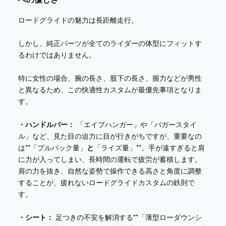
ロードグライドの魅力は長距離走行。
しかし、純正パーツが全てのライダーの体型にフィットす
るわけではありません。
特に女性の場合、腕の長さ、股下の長さ、握力などが男性
と異なるため、この快適性カスタムが最優先事項となりま
す。
・ハンドルバー：
「エイプハンガー」や「バガースタイ
ル」など、見た目の迫力に目が行きがちですが、重要なの
は**「プルバック量」
と
「ライズ量」**。手が遠すぎると肩
に力が入ってしまい、長時間の運転で疲労が蓄積します。
肩の力を抜き、自然な姿勢で操作できる高さと角度に調整
することが、疲れないロードグライドカスタムの鉄則で
す。
・シート：
足つきの不安を解消する**「薄型ローダウンシ