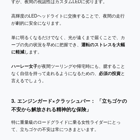
すが、夜間の視認性はカスタムLEDに劣ります。
高輝度のLEDヘッドライトに交換することで、夜間の走行
が劇的に安全になります。
単に明るくなるだけでなく、光が遠くまで届くことで、カ
ーブの先の状況を早めに把握でき、
運転のストレスを大幅
に軽減
します。
ハーレー女子
が夜間ツーリングや帰宅時にも、臆すること
なく自信を持って走れるようになるための、
必須の投資
と
言えるでしょう。
3. エンジンガード×クラッシュバー： 「立ちゴケの
不安から解放される精神的な保険」
特に重量級のロードグライドに乗る女性ライダーにとっ
て、立ちゴケの不安は常につきまといます。