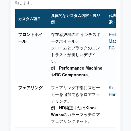
動します。
具体的なカスタム内容・製品
代表的なメ
カスタム項目
例
索・リンク
フロントホイ
存在感抜群の21インチスポ
Performanc
ール
ークホイール。
Machine
クロームとブラックのコン
RC Compon
トラストが美しいデザイ
ン。
例：
Performance Machine
や
RC Components
。
フェアリング
フェアリング下部にスピー
Klock Werk
カーを追加できるロアフェ
Harley-Da
アリング。
例：
HD純正
または
Klock
Werks
のカラーマッチロア
フェアリングキット。