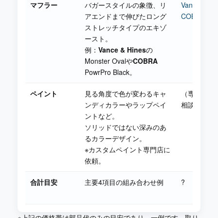
マフラー
バガースタイルの象徴、リ
Vance & Hi
アエンドまで伸びたロング
COBRA
ストレッチタイプのエキゾ
ースト。
例：
Vance & Hines
の
Monster Ovalや
COBRA
PowrPro Black。
ペイント
見る角度で色が変わるキャ
（専門ショ
ンディカラーやラップペイ
相談）
ントなど。
ソリッドではない深みのあ
るカラーデザイン。
※カスタムペイント専門店に
依頼。
合計目安
主要4項目の組み合わせ例
?
※上記の価格帯は部品代のみの目安であり、一例です。取り