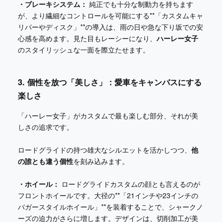
・ブレーキシステム：
純正でも十分な制動力を持ちます
が、より繊細なコントロールを可能にする**「カスタムキャ
リパーやディスク」**の導入は、雨の日や急な下り坂での安
心感を高めます。見た目もレーシーになり、
ハーレー女子
のスタイリッシュな一面を際立たせます。
3. 個性を放つ「美しさ」：愛車をキャンバスにする
楽しさ
「ハーレー女子」がカスタムで最も楽しむ部分、それが美
しさの追求です。
ロードグライドの持つ雄大なシルエットを活かしつつ、
他
の誰とも違う個性
を刻み込みます。
・ホイール：
ロードグライドカスタムの顔とも言えるのが
フロントホイールです。大径の**「21インチや23インチの
バガースタイルホイール」**を装着することで、シャークノ
ーズの迫力がさらに増します。デザインは、切削加工が美