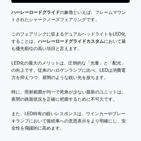
ハーレーロードグライド
の象徴といえば、フレームマウン
トされたシャークノーズフェアリングです。
このフェアリングに収まるデュアルヘッドライトをLED化
することは、
ハーレーロードグライドカスタム
において最
も優先順位の高い項目と言えます。
LED化の最大のメリットは、圧倒的な「光量」と「配光」
の向上です。従来のハロゲンランプに比べ、LEDは消費電
力を抑えつつ、昼間のような鋭い光を放ちます。
特に、照射範囲が均一で死角が少ない最新のユニットは、
夜間の路面状況を正確に把握するために不可欠です。
また、LED特有の鋭いレスポンスは、ウインカーやブレー
キランプにおいて後続車への意思表示をより明確にし、安
全性を飛躍的に高めます。