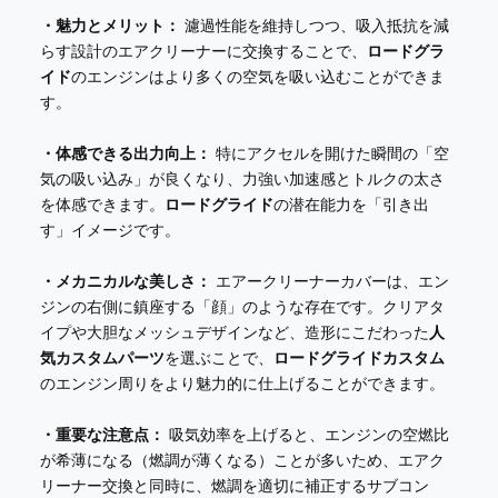
・魅力とメリット：
濾過性能を維持しつつ、吸入抵抗を減
らす設計のエアクリーナーに交換することで、
ロードグラ
イド
のエンジンはより多くの空気を吸い込むことができま
す。
・体感できる出力向上：
特にアクセルを開けた瞬間の「空
気の吸い込み」が良くなり、力強い加速感とトルクの太さ
を体感できます。
ロードグライド
の潜在能力を「引き出
す」イメージです。
・メカニカルな美しさ：
エアークリーナーカバーは、エン
ジンの右側に鎮座する「顔」のような存在です。クリアタ
イプや大胆なメッシュデザインなど、造形にこだわった
人
気カスタムパーツ
を選ぶことで、
ロードグライドカスタム
のエンジン周りをより魅力的に仕上げることができます。
・重要な注意点：
吸気効率を上げると、エンジンの空燃比
が希薄になる（燃調が薄くなる）ことが多いため、エアク
リーナー交換と同時に、燃調を適切に補正するサブコン