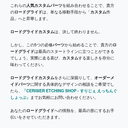
これらの
人気カスタムパーツ
を組み合わせることで、貴方
の
ロードグライド
は、単なる移動手段から「
カスタム
作
品」へと昇華します。
ロードグライドカスタム
は、決して終わりません。
しかし、この5つの必修
パーツ
から始めることで、貴方の
ロ
ードグライド
は最高のスタートラインに立つことができる
でしょう。実際に走る喜び、
カスタム
する楽しさを存分に
味わってください。
ロードグライドカスタム
をさらに深掘りして、
オーダーメ
イドパーツ
に関する具体的なデザインの相談をご希望でし
たら、
「CERISIER ETCHING SHOP - すりじぇ えっちんぐ
しょっぷ」
までお気軽にお問い合わせください。
あなたの
ロードグライド
への情熱を、最高の形にするお手
伝いをさせていただきます。