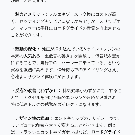
が高いと言えます。
・魅力とメリット：
フルエキゾースト交換はコストが高
く、セッティングもシビアになりがちですが、スリップオ
ン・マフラーは手軽に
ロードグライド
の音質を向上させる
ことができます。
・鼓動の深化：
純正が抑え込んでいるVツインエンジンの
本来の
人気
ある「重低音の響き」を開放し、低音域を豊か
にすることで、走行中の「ハーレーに乗っている」という
実感を強烈に高めます。信号待ちでのアイドリングさえ、
心地よいサウンド体験に変わります。
・反応の改善（わずか）：
排気効率がわずかに向上するこ
とで、アクセルを開けた時のエンジンの反応が改善され、
特に低速トルクの感覚がダイレクトになります。
・デザイン性の追加：
エンドキャップのデザイン一つで、
リアビューの印象を大きく変えることができます。例え
ば、スラッシュカットやメガホン型など、
ロードグライド