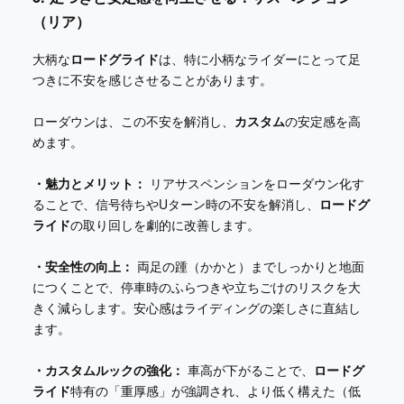
（リア）
大柄な
ロードグライド
は、特に小柄なライダーにとって足
つきに不安を感じさせることがあります。
ローダウンは、この不安を解消し、
カスタム
の安定感を高
めます。
・魅力とメリット：
リアサスペンションをローダウン化す
ることで、信号待ちやUターン時の不安を解消し、
ロードグ
ライド
の取り回しを劇的に改善します。
・安全性の向上：
両足の踵（かかと）までしっかりと地面
につくことで、停車時のふらつきや立ちごけのリスクを大
きく減らします。安心感はライディングの楽しさに直結し
ます。
・カスタムルックの強化：
車高が下がることで、
ロードグ
ライド
特有の「重厚感」が強調され、より低く構えた（低