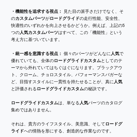
・機能性を追求する視点：
見た目の派手さだけでなく、そ
の
カスタムパーツ
が
ロードグライド
の走行性能、安全性、
快適性のいずれかを向上させるかどうか。例えば、上記の5
つの
人気カスタムパーツ
はすべて、この「機能性」という
考え方に基づいています。
・統一感を意識する視点：
個々のパーツがどんなに
人気
で
優れていても、全体の
ロードグライドカスタム
としてのテ
ーマから外れていてはちぐはぐになります。ブラックアウ
ト、クローム、チョロスタイル、パフォーマンスバガーな
ど、目指すスタイルに一貫性を持たせることが、真に
人気
と評価される
ロードグライドカスタム
の秘訣です。
ロードグライドカスタム
は、単なる
人気
パーツのカタログ
集めではありません。
それは、貴方のライフスタイル、美意識、そして
ロードグ
ライド
への情熱を形にする、創造的な作業なのです。