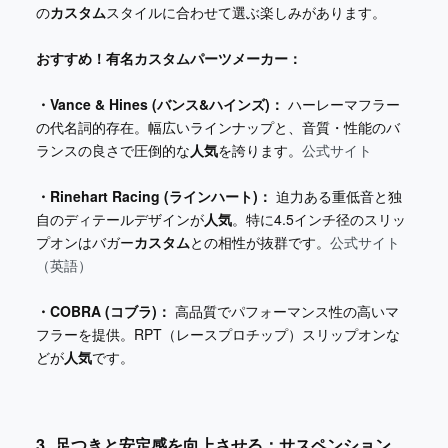
の
カスタム
スタイルに合わせて選ぶ楽しみがあります。
おすすめ！有名カスタムパーツメーカー：
・Vance & Hines (バンス&ハインズ)：
ハーレーマフラー
の代名詞的存在。幅広いラインナップと、音質・性能のバ
ランスの良さで圧倒的な
人気
を誇ります。
公式サイト
・Rinehart Racing (ラインハート)：
迫力ある重低音と独
自のディテールデザインが
人気
。特に4.5インチ径のスリッ
プオンはバガー
カスタム
との相性が抜群です。
公式サイト
（英語）
・COBRA (コブラ)：
高品質でパフォーマンス性の高いマ
フラーを提供。RPT（レースプロチップ）スリップオンな
どが
人気
です。
3. 足つきと安定感を向上させる：サスペンション