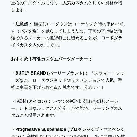
重心の）スタイルになり、
人気カスタム
としての風格が増
します。
・注意点：
極端なローダウンはコーナリング時の車体の傾
き（バンク角）を減らしてしまうため、車高の下げ幅は信
頼できるメーカーの推奨範囲に留めることが、
ロードグラ
イドカスタム
の鉄則です。
おすすめ！有名カスタムパーツメーカー：
・BURLY BRAND (バーリーブランド)：
「スラマー」シリ
ーズなど、ローダウンキットやサスペンションで
人気
。手
軽に車高を下げられる点が魅力です。
公式サイト
・IKON (アイコン)：
かつてのKONIの流れを組むメーカ
ー。レトロなルックスと安定した性能で、ツーリング
カス
タム
にも採用されます。
・Progressive Suspension (プログレッシブ・サスペンシ
ョン)：
高性能なサスペンションを提供し、特に足回りの性