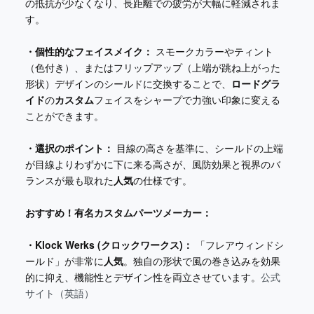
の抵抗が少なくなり、長距離での疲労が大幅に軽減されま
す。
・個性的なフェイスメイク：
スモークカラーやティント
（色付き）、またはフリップアップ（上端が跳ね上がった
形状）デザインのシールドに交換することで、
ロードグラ
イド
の
カスタム
フェイスをシャープで力強い印象に変える
ことができます。
・選択のポイント：
目線の高さを基準に、シールドの上端
が目線よりわずかに下に来る高さが、風防効果と視界のバ
ランスが最も取れた
人気
の仕様です。
おすすめ！有名カスタムパーツメーカー：
・Klock Werks (クロックワークス)：
「フレアウィンドシ
ールド」が非常に
人気
。独自の形状で風の巻き込みを効果
的に抑え、機能性とデザイン性を両立させています。
公式
サイト（英語）