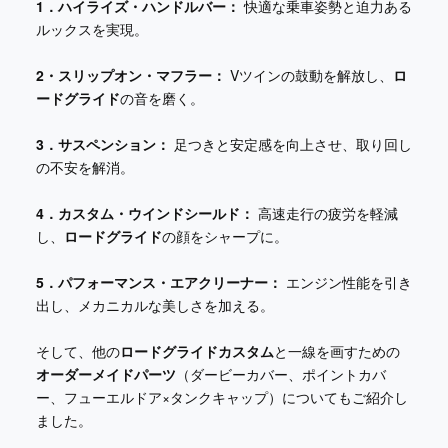
1．ハイライズ・ハンドルバー：
快適な乗車姿勢と迫力ある
ルックスを実現。
2・スリップオン・マフラー：
Vツインの鼓動を解放し、
ロ
ードグライド
の音を磨く。
3．サスペンション：
足つきと安定感を向上させ、取り回し
の不安を解消。
4．カスタム・ウインドシールド：
高速走行の疲労を軽減
し、
ロードグライド
の顔をシャープに。
5．パフォーマンス・エアクリーナー：
エンジン性能を引き
出し、メカニカルな美しさを加える。
そして、他の
ロードグライドカスタム
と一線を画すための
オーダーメイドパーツ
（ダービーカバー、ポイントカバ
ー、フューエルドア×タンクキャップ）についてもご紹介し
ました。