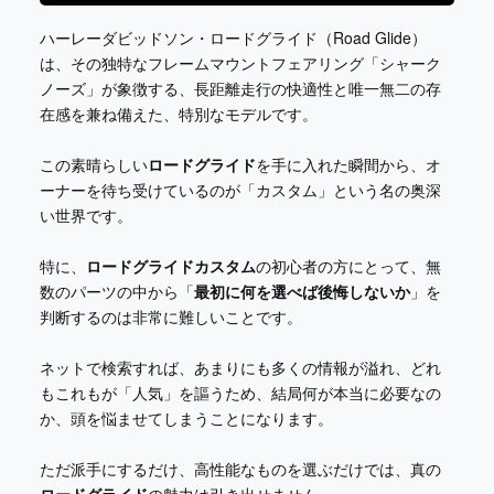
ハーレーダビッドソン・ロードグライド（Road Glide）
は、その独特なフレームマウントフェアリング「シャーク
ノーズ」が象徴する、長距離走行の快適性と唯一無二の存
在感を兼ね備えた、特別なモデルです。
この素晴らしい
ロードグライド
を手に入れた瞬間から、オ
ーナーを待ち受けているのが「カスタム」という名の奥深
い世界です。
特に、
ロードグライドカスタム
の初心者の方にとって、無
数のパーツの中から「
最初に何を選べば後悔しないか
」を
判断するのは非常に難しいことです。
ネットで検索すれば、あまりにも多くの情報が溢れ、どれ
もこれもが「人気」を謳うため、結局何が本当に必要なの
か、頭を悩ませてしまうことになります。
ただ派手にするだけ、高性能なものを選ぶだけでは、真の
ロードグライド
の魅力は引き出せません。