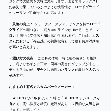
ジングでの疲労を大幅に減らします。まるでリラックスし
た姿勢で乗っているかのような快適性が、
ロードグライド
のツーリング性能をさらに高めます。
・風格の向上：
シャークノーズフェアリングを持つ
ロード
グライド
の顔つきに、縦方向のラインが加わることで、フ
ロント周りに立体感と威圧感が生まれます。これは、
カス
タム
における「存在感」の初期投資として最も費用対効果
が高いと言えます。
・選び方の視点：
ご自身の体格（特に腕の長さ）と相談
し、肩よりわずかに下か、同等の高さにグリップが来るモ
デルを選ぶのが、安全と快適性のバランスが取れた
人気
の
秘訣です。
おすすめ！有名カスタムパーツメーカー：
・WILD 1 (ワイルドワン)：
特に「CHUBBYS」シリーズが
有名で、高い強度と精度に定評があり、世界的な
人気
を誇
ります。
公式サイト