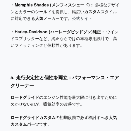
・Memphis Shades (メンフィスシェード)：
多様なデザイ
ンとカラーのシールドを提供し、幅広い
カスタム
スタイル
に対応できる
人気
メーカーです。
公式サイト
・Harley-Davidson (ハーレーダビッドソン)純正：
ウイン
ドスプリッターなど、純正ならではの車種専用設計で、高
いフィッティングと信頼性があります。
5. 走行安定性と個性を両立：パフォーマンス・エア
クリーナー
ロードグライド
のエンジン性能を最大限に引き出すために
欠かせないのが、吸気効率の改善です。
ロードグライドカスタム
の初期段階で必ず検討すべき
人気
カスタムパーツ
です。