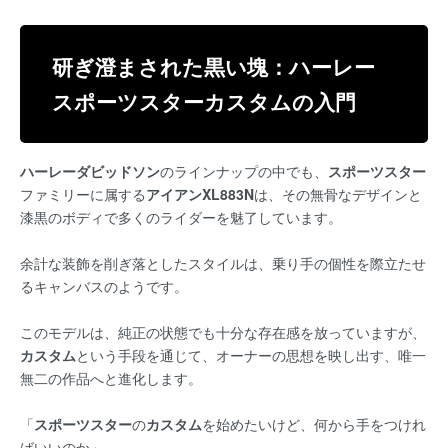
研ぎ澄まされた黒い塊：ハーレー
スポーツスターカスタムの入門
ハーレーダビッドソン
のラインナップの中でも、
スポーツスター
ファミリーに属する
アイアンXL883N
は、その無骨なデザインと
漆黒のボディで多くのライダーを魅了しています。
余計な装飾を削ぎ落としたスタイルは、乗り手の個性を際立たせ
るキャンバスのようです。
このモデルは、純正の状態でも十分な存在感を放っていますが、
カスタム
という手段を通じて、オーナーの思想を映し出す、唯一
無二の作品へと進化します。
「
スポーツスター
の
カスタム
を始めたいけど、何から手をつけれ
ばいいのか」