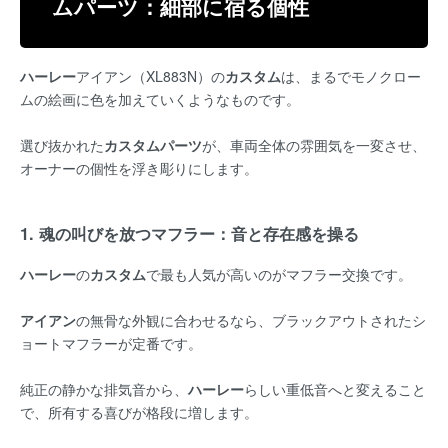
ムパーツ：細部に宿る個性
ハーレー
アイアン（XL883N）の
カスタム
は、まるでモノクロー
ムの絵画に色を加えていくようなものです。
選び抜かれた
カスタムパーツ
が、車両全体の雰囲気を一変させ、
オーナーの個性を浮き彫りにします。
1. 魂の叫びを放つマフラー：音と存在感を操る
ハーレー
の
カスタム
で最も人気が高いのがマフラー交換です。
アイアン
の無骨な外観に合わせるなら、ブラックアウトされたシ
ョートマフラーが定番です。
純正の静かな排気音から、
ハーレー
らしい重低音へと変えること
で、所有する喜びが格段に増します。