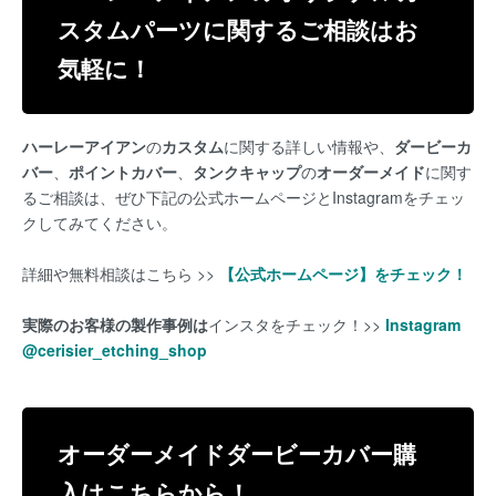
スタムパーツに関するご相談はお
気軽に！
ハーレー
アイアン
の
カスタム
に関する詳しい情報や、
ダービーカ
バー
、
ポイントカバー
、
タンクキャップ
の
オーダーメイド
に関す
るご相談は、ぜひ下記の公式ホームページとInstagramをチェッ
クしてみてください。
詳細や無料相談はこちら >>
【公式ホームページ】をチェック！
実際のお客様の製作事例は
インスタをチェック！>>
Instagram
@cerisier_etching_shop
オーダーメイドダービーカバー購
入はこちらから！