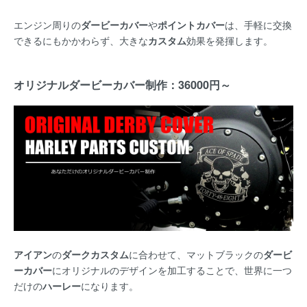
エンジン周りの
ダービーカバー
や
ポイントカバー
は、手軽に交換
できるにもかかわらず、大きな
カスタム
効果を発揮します。
オリジナルダービーカバー制作：36000円～
アイアン
の
ダークカスタム
に合わせて、マットブラックの
ダービ
ーカバー
にオリジナルのデザインを加工することで、世界に一つ
だけの
ハーレー
になります。