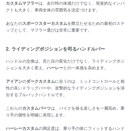
カスタムマフラー
は、走行時の体感だけでなく、視覚的なインパ
クトも大きく、車両全体の雰囲気を決定づけます。
あなたの
スポーツスターカスタム
を際立たせるための最初のステ
ップとして、マフラー選びは非常に重要です。
2. ライディングポジションを司るハンドルバー
ハンドルの交換は、見た目の変化だけでなく、ライディングポジ
ションを大きく変え、
ハーレー
との一体感を高めます。
アイアン
の
ダークカスタム
に合うのは、ミッドコントロールと相
性の良いドラッグバーや、攻撃的なライディングポジションを演
出するプルバックハンドルです。
これらの
カスタムパーツ
は、バイクを操る楽しさを一層高め、乗
り手の個性を明確に表現します。
ハーレーカスタム
の満足度は、乗り手の体にフィットするハンド