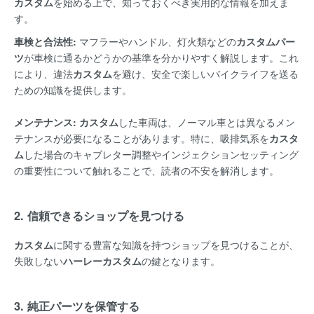
カスタム
を始める上で、知っておくべき実用的な情報を加えま
す。
車検と合法性:
マフラーやハンドル、灯火類などの
カスタムパー
ツ
が車検に通るかどうかの基準を分かりやすく解説します。これ
により、違法
カスタム
を避け、安全で楽しいバイクライフを送る
ための知識を提供します。
メンテナンス:
カスタム
した車両は、ノーマル車とは異なるメン
テナンスが必要になることがあります。特に、吸排気系を
カスタ
ム
した場合のキャブレター調整やインジェクションセッティング
の重要性について触れることで、読者の不安を解消します。
2. 信頼できるショップを見つける
カスタム
に関する豊富な知識を持つショップを見つけることが、
失敗しない
ハーレーカスタム
の鍵となります。
3. 純正パーツを保管する