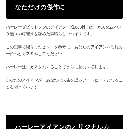
なただけの傑作に
ハーレーダビッドソン
の
アイアン
（XL883N）は、
カスタム
とい
う無限の可能性を秘めた素晴らしいバイクです。
この記事で紹介したヒントを参考に、あなたの
アイアン
を理想の
一台へと
カスタム
してください。
ハーレー
は、
カスタム
することでさらに魅力を増します。
あなたの
アイアン
が、あなたの人生を語るアートピースとなるこ
とを願っています。
ハーレーアイアンのオリジナルカ