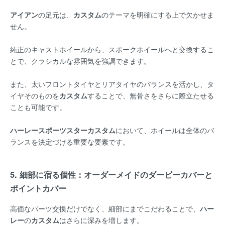
アイアン
の足元は、
カスタム
のテーマを明確にする上で欠かせま
せん。
純正のキャストホイールから、スポークホイールへと交換するこ
とで、クラシカルな雰囲気を強調できます。
また、太いフロントタイヤとリアタイヤのバランスを活かし、タ
イヤそのものを
カスタム
することで、無骨さをさらに際立たせる
ことも可能です。
ハーレースポーツスターカスタム
において、ホイールは全体のバ
ランスを決定づける重要な要素です。
5. 細部に宿る個性：オーダーメイドのダービーカバーと
ポイントカバー
高価なパーツ交換だけでなく、細部にまでこだわることで、
ハー
レー
の
カスタム
はさらに深みを増します。