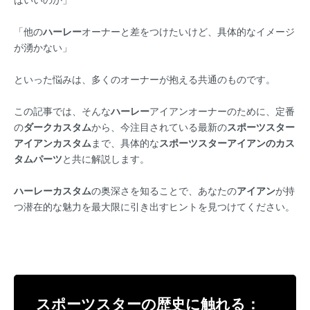
「他の
ハーレー
オーナーと差をつけたいけど、具体的なイメージ
が湧かない」
といった悩みは、多くのオーナーが抱える共通のものです。
この記事では、そんな
ハーレー
アイアンオーナーのために、定番
の
ダークカスタム
から、今注目されている最新の
スポーツスター
アイアンカスタム
まで、具体的な
スポーツスターアイアンのカス
タムパーツ
と共に解説します。
ハーレーカスタム
の奥深さを知ることで、あなたの
アイアン
が持
つ潜在的な魅力を最大限に引き出すヒントを見つけてください。
スポーツスターの歴史に触れる：